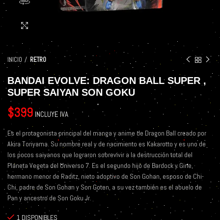
360 product view
Click to enlarge
INICIO
RETRO
BANDAI EVOLVE: DRAGON BALL SUPER ,
SUPER SAIYAN SON GOKU
$
399
INCLUYE IVA
Es el protagonista principal del manga y anime de Dragon Ball creado por
Akira Toriyama. Su nombre real y de nacimiento es Kakarotto y es uno de
los pocos saiyanos que lograron sobrevivir a la destrucción total del
Planeta Vegeta del Universo 7. Es el segundo hijo de Bardock y Gine,
hermano menor de Raditz, nieto adoptivo de Son Gohan, esposo de Chi-
Chi, padre de Son Gohan y Son Goten, a su vez también es el abuelo de
Pan y ancestro de Son Goku Jr.
1 DISPONIBLES