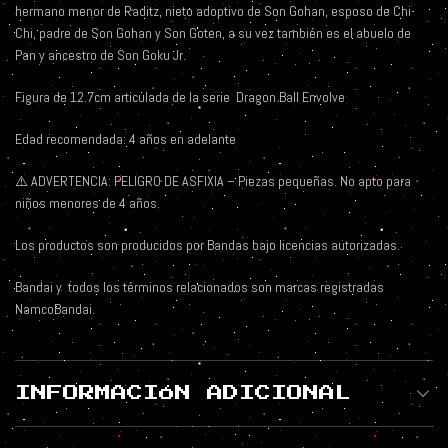
hermano menor de Raditz, nieto adoptivo de Son Gohan, esposo de Chi-
Chi, padre de Son Gohan y Son Goten, a su vez también es el abuelo de
Pan y ancestro de Son Goku Jr.
Figura de 12.7cm articulada de la serie
Dragon Ball Envolve
Edad recomendada: 4 años en adelante
⚠️ ADVERTENCIA: PELIGRO DE ASFIXIA – Piezas pequeñas. No apto para
niños menores de 4 años.
Los productos son producidos por Bandas bajo licencias autorizadas.
Bandai y
todos los términos relacionados son marcas registradas
NamcoBandai.
INFORMACIÓN ADICIONAL