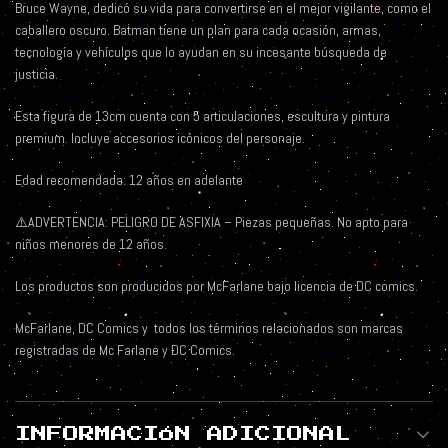
Bruce Wayne, dedicó su vida para convertirse en el mejor vigilante, como el
caballero oscuro. Batman tiene un plan para cada ocasión, armas,
tecnología y vehículos que lo ayudan en su incesante búsqueda de
justicia.
Esta figura de 13cm cuenta con 5 articulaciones, escultura y pintura
premium. Incluye accesorios icónicos del personaje.
Edad recomendada: 12 años en adelante
⚠️ADVERTENCIA: PELIGRO DE ASFIXIA – Piezas pequeñas. No apto para
niños menores de 12 años.
Los productos son producidos por McFarlane bajo licencia de DC comics.
McFarlane, DC Comics y
todos los términos relacionados son marcas
registradas de Mc Farlane y DC Comics.
INFORMACIÓN ADICIONAL