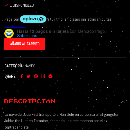
1 DISPONIBLES
Hasta 12 pagos sin tarjeta
con Mercado Pago.
Saber más
AÑADIR AL CARRITO
CATEGORÍA:
NAVES
SHARE
DESCRIPCIÓN
La nave de Boba Fett transportó a Han Solo en carbonita al vil gángster
Jabba the Hutt en Tatooine, cobrando una recompensa por el ex
contrabandista.