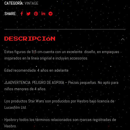
CATEGORÍA:
VINTAGE
SHARE
DESCRIPCIÓN
Estas figuras de 9,5 cm cuenta con un excelente
diseño, en empaques
inspirados en la línea original e incluyen accesorios.
Edad recomendada: 4 años en adelante
⚠️
ADVERTENCIA: PELIGRO DE ASFIXIA – Piezas pequeñas. No apto para
niños menores de 4 años.
Los productos Star Wars son producidos por Hasbro bajo licencia de
Lucasfilm Ltd.
Hasbro y todos los términos relacionados son marcas registradas de
Hasbro.