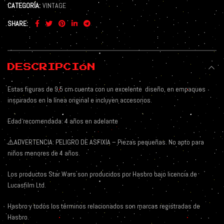
CATEGORÍA:
VINTAGE
SHARE
DESCRIPCIÓN
Estas figuras de 9,5 cm cuenta con un excelente
diseño, en empaques
inspirados en la línea original e incluyen accesorios.
Edad recomendada: 4 años en adelante
⚠️
ADVERTENCIA: PELIGRO DE ASFIXIA – Piezas pequeñas. No apto para
niños menores de 4 años.
Los productos Star Wars son producidos por Hasbro bajo licencia de
Lucasfilm Ltd.
Hasbro y todos los términos relacionados son marcas registradas de
Hasbro.