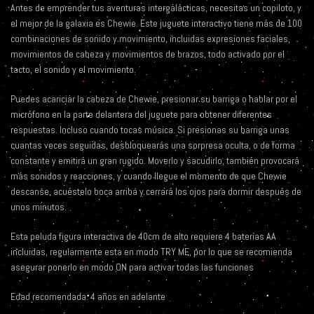
Antes de emprender tus aventuras intergalácticas, necesitas un copiloto, y
el mejor de la galaxia es Chewie. Este juguete interactivo tiene más de 100
combinaciones de sonido y movimiento, incluidas expresiones faciales,
movimientos de cabeza y movimientos de brazos, todo activado por el
tacto, el sonido y el movimiento.
Puedes acariciar la cabeza de Chewie, presionar su barriga o hablar por el
micrófono en la parte delantera del juguete para obtener diferentes
respuestas. Incluso cuando tocas música. Si presionas su barriga unas
cuantas veces seguidas, desbloquearás una sorpresa oculta, o de forma
constante y emitirá un gran rugido. Moverlo y sacudirlo, también provocará
más sonidos y reacciones, y cuando llegue el momento de que Chewie
descanse, acuéstelo boca arriba y cerrará los ojos para dormir después de
unos minutos.
Esta peluda figura interactiva de 40cm de alto requiere 4 baterías AA
incluidas, regularmente esta en modo TRY ME, por lo que se recomienda
asegurar ponerlo en modo ON para activar todas las funciones
Edad recomendada: 4 años en adelante