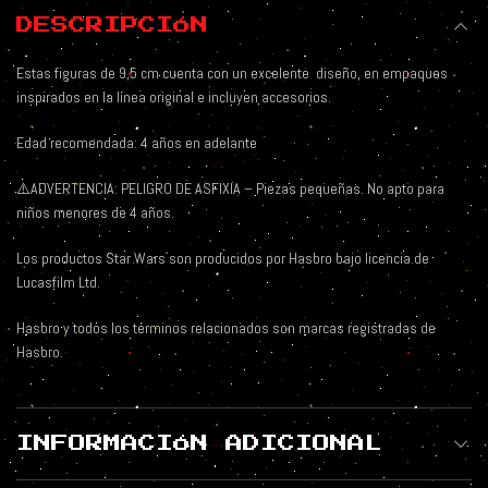
DESCRIPCIÓN
Estas figuras de 9,5 cm cuenta con un excelente
diseño, en empaques
inspirados en la línea original e incluyen accesorios.
Edad recomendada: 4 años en adelante
⚠️
ADVERTENCIA: PELIGRO DE ASFIXIA – Piezas pequeñas. No apto para
niños menores de 4 años.
Los productos Star Wars son producidos por Hasbro bajo licencia de
Lucasfilm Ltd.
Hasbro y todos los términos relacionados son marcas registradas de
Hasbro.
INFORMACIÓN ADICIONAL