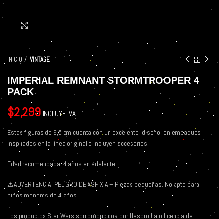
Click to enlarge
INICIO
VINTAGE
IMPERIAL REMNANT STORMTROOPER 4
PACK
$
2,299
INCLUYE IVA
Estas figuras de 9,5 cm cuenta con un excelente
diseño, en empaques
inspirados en la línea original e incluyen accesorios.
Edad recomendada: 4 años en adelante
⚠️
ADVERTENCIA: PELIGRO DE ASFIXIA – Piezas pequeñas. No apto para
niños menores de 4 años.
Los productos Star Wars son producidos por Hasbro bajo licencia de