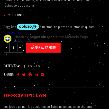
fortaleza, inmensos vehículos llenos de arena conocidos como
rastreadores de arena.
2 DISPONIBLES
Hasta 12 pagos sin tarjeta
con Mercado Pago.
Saber más
AÑADIR AL CARRITO
CATEGORÍA:
BLACK SERIES
SHARE
DESCRIPCIÓN
Los jawas peinan los desiertos de Tatooine en busca de chatarra