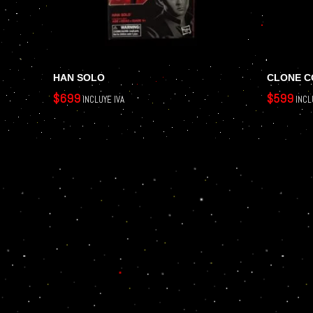
HAN SOLO
CLONE 
$
699
$
599
INCLUYE IVA
INCL
AÑADIR AL CARRITO
LEER MÁS