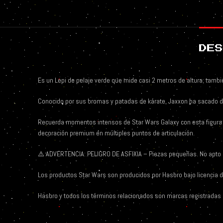
DES
Es un Lepi de pelaje verde que mide casi 2 metros de altura; tambié
Conocido por sus bromas y patadas de kárate, Jaxxon ha sacado d
Recuerda momentos intensos de Star Wars Galaxy con esta figura d
decoración premium en múltiples puntos de articulación.
⚠️ ADVERTENCIA: PELIGRO DE ASFIXIA – Piezas pequeñas. No apto 
Los productos Star Wars son producidos por Hasbro bajo licencia d
Hasbro y todos los términos relacionados son marcas registradas