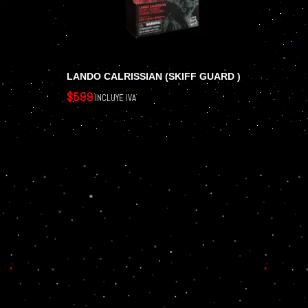
LANDO CALRISSIAN (SKIFF GUARD )
LUKE
$
599
$
1,099
INCLUYE IVA
LEER MÁS
LEER M