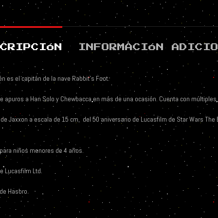
CRIPCIÓN
INFORMACIÓN ADICI
n es el capitán de la nave Rabbit’s Foot.
e apuros a Han Solo y Chewbacca en más de una ocasión. Cuenta con múltiples 
e Jaxxon a escala de 15 cm, del 50 aniversario de Lucasfilm de Star Wars The B
para niños menores de 4 años.
e Lucasfilm Ltd.
 de Hasbro.