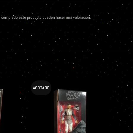
n comprado este producto pueden hacer una valoración.
AGOTADO
AGOT