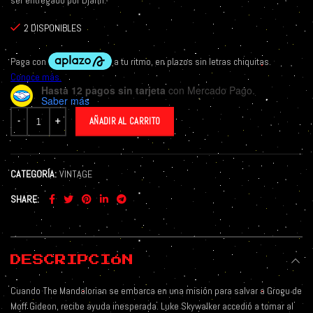
ser entregado por Djarin.
2 DISPONIBLES
Hasta 12 pagos sin tarjeta
con Mercado Pago.
Saber más
AÑADIR AL CARRITO
CATEGORÍA:
VINTAGE
SHARE
DESCRIPCIÓN
Cuando The Mandalorian se embarca en una misión para salvar a Grogu de
Moff Gideon, recibe ayuda inesperada. Luke Skywalker accedió a tomar al