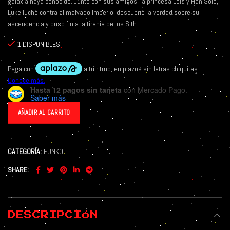
galaxia haya conocido. Junto con sus amigos, la princesa Leia y Han Solo,
Luke luchó contra el malvado Imperio, descubrió la verdad sobre su
ascendencia y puso fin a la tiranía de los Sith.
1 DISPONIBLES
Hasta 12 pagos sin tarjeta
con Mercado Pago.
Saber más
AÑADIR AL CARRITO
CATEGORÍA:
FUNKO
SHARE
DESCRIPCIÓN