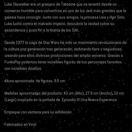
Luke Skywalker era un granjero de Tatooine que se levantó desde un
comienzo humilde para convertirse en uno de los Jedi más grandes que la
galaxia haya conocido. Junto con sus amigos, la princesa Leia y Han Solo,
Luke luchó contra el malvado Imperio, descubrió la verdad sobre su
ascendencia y puso fin a la tiranía de los Sith.
Desde 1977 la saga de Star Wars ha sido un movimiento revolucionario de
la cultura pop generación tras generación, reclutando fans y seguidores,
creando para ellos diversas producciones del amplio universo. Gracias a
FunkoPop podemos tener increíbles figuras de tus personajes favoritos
con increíbles diseños.
Altura aproximada
de figuras, 9.5 cm
Medidas aproximadas del producto: 43 cm (Alto), 27.9 cm (Ancho), 10 cm
(Largo) inspirado en la portada de
Episodio IV Una Nueva Esperanza
Empaque con ventana para su exhibición
Fabricados en Vinyl