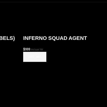
BELS)
INFERNO SQUAD AGENT
$
999
incluye IVA
LEER MÁS