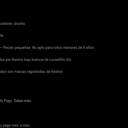
xcelente
diseño.
te
– Piezas pequeñas. No apto para niños menores de 4 años.
os por Hasbro bajo licencia de Lucasfilm Ltd.
nados son marcas registradas de Hasbro.
do Pago.
Saber más
a y paga mes a mes