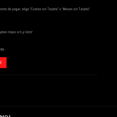
ento de pagar, elige “Cuotas sin Tarjeta” o “Meses sin Tarjeta”.
ten mejor a ti ¡y listo!
uda
.
O