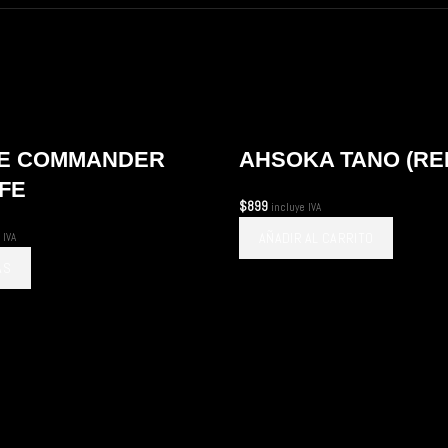
E COMMANDER
AHSOKA TANO (RE
FE
$
899
incluye IVA
AÑADIR AL CARRITO
 IVA
ÁS