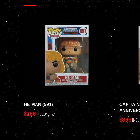
HE-MAN (991)
CAPITAIN
ANNIVER
$
299
INCLUYE IVA
$
399
INCL
AÑADIR AL CARRITO
AÑADIR AL