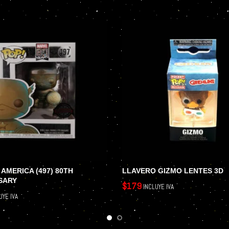
 AMERICA (497) 80TH
LLAVERO GIZMO LENTES 3D
SARY
$
179
INCLUYE IVA
UYE IVA
AÑADIR AL CARRITO
 CARRITO