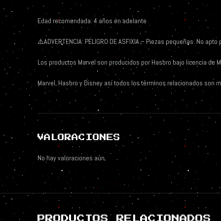
Edad recomendada: 4 años en adelante
⚠️
ADVERTENCIA: PELIGRO DE ASFIXIA – Piezas pequeñas. No apto 
Los productos Marvel son producidos por Hasbro bajo licencia de M
Marvel, Hasbro y Disney así todos los términos relacionados son m
VALORACIONES
No hay valoraciones aún.
PRODUCTOS RELACIONADOS