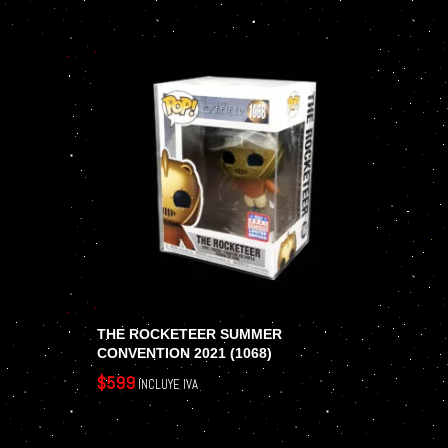
AGOT
THE ROCKETEER SUMMER
LEGEN
CONVENTION 2021 (1068)
MULTI
$
599
$
899
INCLUYE IVA
inc
AÑADIR AL CARRITO
LEER M