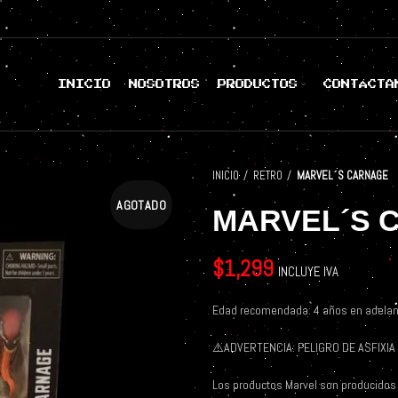
INICIO
NOSOTROS
PRODUCTOS
CONTÁCTA
INICIO
RETRO
MARVEL´S CARNAGE
AGOTADO
MARVEL´S 
$
1,299
INCLUYE IVA
Edad recomendada: 4 años en adelan
⚠️
ADVERTENCIA: PELIGRO DE ASFIXIA 
Los productos Marvel son producidos 