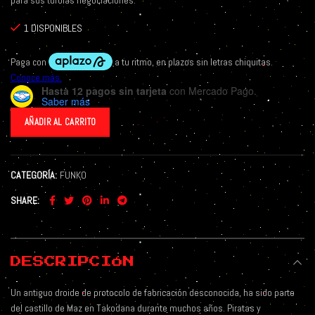
para sus turbias negociaciones.
1 DISPONIBLES
Hasta 12 pagos sin tarjeta
con Mercado Pago.
Saber más
AÑADIR AL CARRITO
CATEGORÍA:
FUNKO
SHARE
DESCRIPCIÓN
Un antiguo droide de protocolo de fabricación desconocida, ha sido parte
del castillo de Maz en Takodana durante muchos años. Piratas y