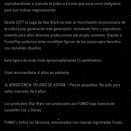
contrabandistas a menudo le piden a Emmie que sirva como traductora
para sus turbias negociaciones.
Desde 1977 la saga de Star Wars ha sido un movimiento revolucionario de
la cultura pop generación tras generación, reclutando fans y seguidores,
creando para ellos diversas producciones del amplio universo. Gracias a
FunkoPop podemos tener increíbles figuras de tus personajes favoritos
con increíbles diseños.
Esta figura de vinilo mide aproximadamente 11 centímetros.
Edad recomendada: 4 años en adelante
⚠️ ADVERTENCIA: PELIGRO DE ASFIXIA – Piezas pequeñas. No apto para
niños menores de 4 años.
Los productos Star Wars son producidos por FUNKO bajo licencia de
Lucasfilm Ltd. y Disney
FUNKO y todos los términos relacionados son marcas registradas Funko.