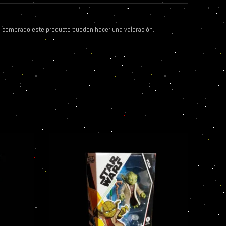
n comprado este producto pueden hacer una valoración.
AGOT