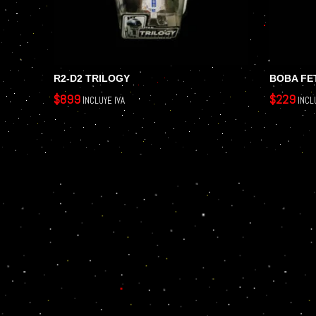
R2-D2 TRILOGY
BOBA FE
$
899
$
229
INCLUYE IVA
INCL
AÑADIR AL CARRITO
LEER MÁS