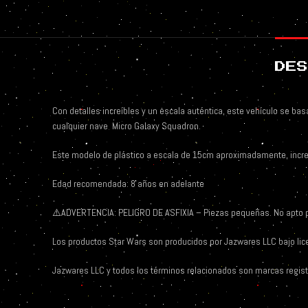
DES
Con detalles increíbles y un escala auténtica, este vehículo se bas
cualquier nave
Micro Galaxy Squadron.
Este modelo de plástico a escala de 15cm aproximadamente, increíbl
Edad recomendada: 8 años en adelante
⚠️ADVERTENCIA: PELIGRO DE ASFIXIA – Piezas pequeñas. No apto 
Los productos Star Wars son producidos por Jazwares LLC bajo lice
Jazwares LLC y todos los términos relacionados son marcas regis