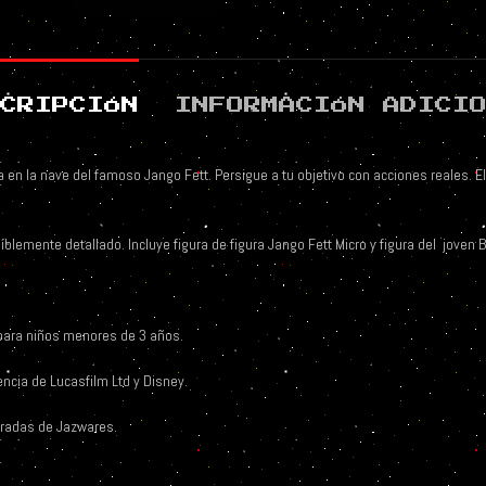
CRIPCIÓN
INFORMACIÓN ADICI
a en la nave del famoso Jango Fett. Persigue a tu objetivo con acciones reales. E
emente detallado. Incluye figura de figura Jango Fett Micro y figura del
joven 
para niños menores de 3 años.
ncia de Lucasfilm Ltd y Disney.
tradas de Jazwares.