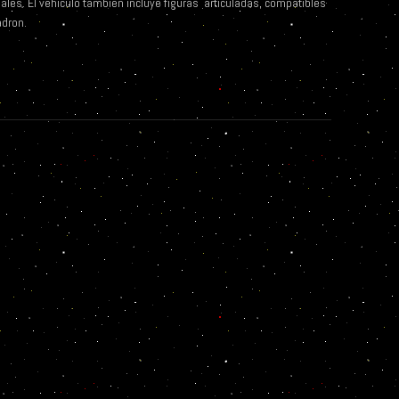
eales. El vehículo también incluye figuras articuladas, compatibles
adron.