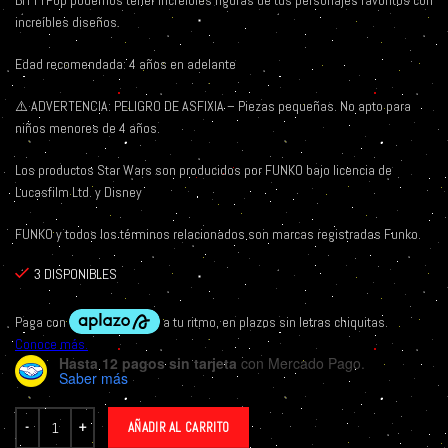
BITTYPop podemos tener increíbles figuras de tus personajes favoritos con
increíbles diseños.
Edad recomendada: 4 años en adelante
⚠️
ADVERTENCIA: PELIGRO DE ASFIXIA – Piezas pequeñas. No apto para
niños menores de 4 años.
Los productos Star Wars son producidos por FUNKO bajo licencia de
Lucasfilm Ltd. y Disney
FUNKO y todos los términos relacionados son marcas registradas Funko.
3 DISPONIBLES
Hasta 12 pagos sin tarjeta
con Mercado Pago.
Saber más
AÑADIR AL CARRITO