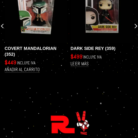
COVERT MANDALORIAN
DARK SIDE REY (359)
(352)
$
499
INCLUYE IVA
$
449
INCLUYE IVA
LEER MÁS
AÑADIR AL CARRITO