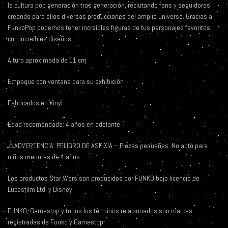
la cultura pop generación tras generación, reclutando fans y seguidores,
creando para ellos diversas producciones del amplio universo. Gracias a
FunkoPop podemos tener increíbles figuras de tus personajes favoritos
con increíbles diseños.
Altura aproximada de 11 cm
Empaque con ventana para su exhibición
Fabricados en Vinyl
Edad recomendada: 4 años en adelante
⚠️ADVERTENCIA: PELIGRO DE ASFIXIA – Piezas pequeñas. No apto para
niños menores de 4 años.
Los productos Star Wars son producidos por FUNKO bajo licencia de
Lucasfilm Ltd. y Disney
FUNKO, Gamestop y todos los términos relacionados son marcas
registradas de Funko y Gamestop.