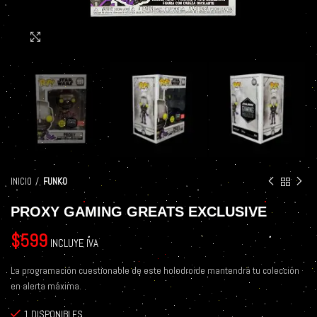
Click to enlarge
INICIO
FUNKO
PROXY GAMING GREATS EXCLUSIVE
$
599
INCLUYE IVA
La programación cuestionable de este holodroide mantendrá tu colección
en alerta máxima.
1 DISPONIBLES