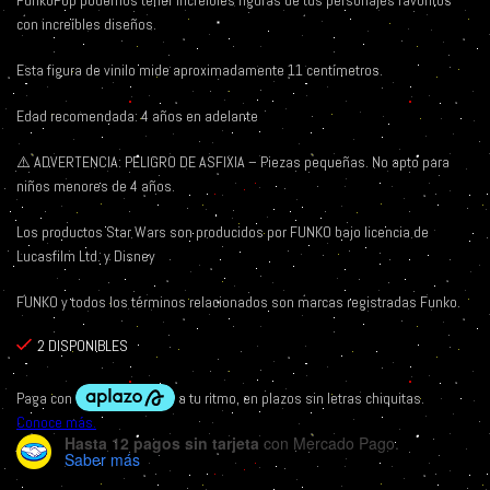
FunkoPop podemos tener increíbles figuras de tus personajes favoritos
con increíbles diseños.
Esta figura de vinilo mide aproximadamente 11 centímetros.
Edad recomendada: 4 años en adelante
⚠️
ADVERTENCIA: PELIGRO DE ASFIXIA – Piezas pequeñas. No apto para
niños menores de 4 años.
Los productos Star Wars son producidos por FUNKO bajo licencia de
Lucasfilm Ltd. y Disney
FUNKO y todos los términos relacionados son marcas registradas Funko.
2 DISPONIBLES
Hasta 12 pagos sin tarjeta
con Mercado Pago.
Saber más