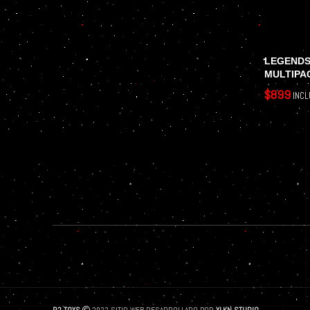
LEGENDS
MULTIPA
$
899
INCL
LEER MÁS
R2 TOYS
2022 SITIO WEB DESARROLLADO POR
YLKN STUDIO
.