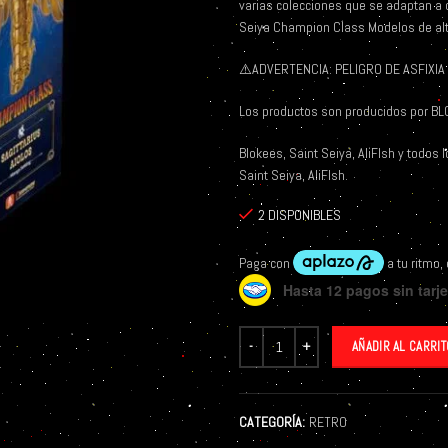
varias colecciones que se adaptan a d
Seiya Champion Class Modelos de alto
⚠️
ADVERTENCIA: PELIGRO DE ASFIXIA 
Los productos son producidos por BLO
Blokees, Saint Seiya, AliFIsh y todos
Saint Seiya, AliFIsh.
2 DISPONIBLES
Hasta 12 pagos sin tarje
AÑADIR AL CARRIT
CATEGORÍA:
RETRO