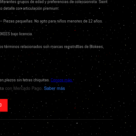
iferentes grupos de edad y preferencias de coleccionista: Saint
 detalle con articulación premium.
– Piezas pequeñas. No apto para niños menores de 12 años.
KEES bajo licencia.
 los términos relacionados son marcas registradas de Blokees,
ta
con Mercado Pago.
Saber más
O