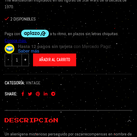
The Mandalorian inspirados en las figuras de Star Wars de la década de
1970.
2 DISPONIBLES
Hasta 12 pagos sin tarjeta
con Mercado Pago.
Saber más
AÑADIR AL CARRITO
CATEGORÍA:
VINTAGE
SHARE
DESCRIPCIÓN
Un alienígena misterioso perseguido por cazarrecompensas en nombre de