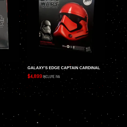
GALAXY’S EDGE CAPTAIN CARDINAL
SABIN
$
4,899
$
4,199
INCLUYE IVA
LEER MÁS
AÑADIR