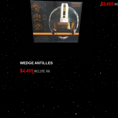
$
3,499
IN
LEER MÁS
WEDGE ANTILLES
$
4,499
INCLUYE IVA
LEER MÁS