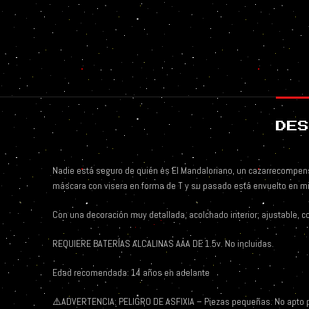
DES
Nadie está seguro de quién es El Mandaloriano, un cazarrecompens
máscara con visera en forma de T y su pasado está envuelto en mi
Con una decoración muy detallada, acolchado interior, ajustable, co
REQUIERE BATERÍAS ALCALINAS AAA DE 1.5v. No incluidas.
Edad recomendada: 14 años en adelante
⚠️ADVERTENCIA: PELIGRO DE ASFIXIA – Piezas pequeñas. No apto 