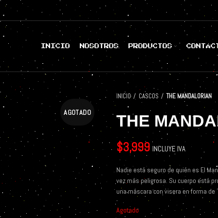
INICIO
NOSOTROS
PRODUCTOS
CONTÁC
INICIO
CASCOS
THE MANDALORIAN
AGOTADO
THE MANDA
$
3,999
INCLUYE IVA
Nadie está seguro de quién es El Ma
vez más peligrosa. Su cuerpo está pr
una máscara con visera en forma de T
Agotado