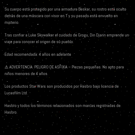
Su cuerpo está protegido por una armadura Beskar, su rostro está oculto
detrás de una máscara con visor en T y su pasado está envuelto en
misterio.
Tras confiar a Luke Skywalker el cuidado de Grogu, Din Djarin emprende un
viaje para conocer el origen de su pueblo.
Edad recomendada: 4 años en adelante
⚠️ ADVERTENCIA: PELIGRO DE ASFIXIA – Piezas pequeñas. No apto para
niños menores de 4 años.
Los productos Star Wars son producidos por Hasbro bajo licencia de
Lucasfilm Ltd.
Hasbro y todos los términos relacionados son marcas registradas de
Hasbro.