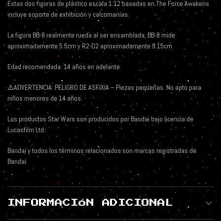
Estas dos figuras de plástico escala 1:12 basadas en The Force Awakens
incluye soporte de exhibición y calcomanías.
La figura BB-8 realmente rueda al ser ensamblada, BB-8 mide
aproximadamente 5.5cm y R2-D2 aproximadamente 9.15cm
Edad recomendada: 14 años en adelante
⚠️ADVERTENCIA: PELIGRO DE ASFIXIA – Piezas pequeñas. No apto para
niños menores de 14 años.
Los productos Star Wars son producidos por Bandai bajo licencia de
Lucasfilm Ltd.
Bandai y todos los términos relacionados son marcas registradas de
Bandai.
INFORMACIÓN ADICIONAL