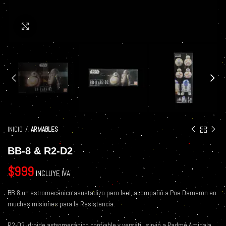
Click to enlarge
INICIO
ARMABLES
BB-8 & R2-D2
$
999
INCLUYE IVA
BB-8 un astromecánico asustadizo pero leal, acompañó a Poe Dameron en
muchas misiones para la Resistencia.
R2-D2, droide astromecánico confiable y versátil, sirvió a Padmé Amidala,