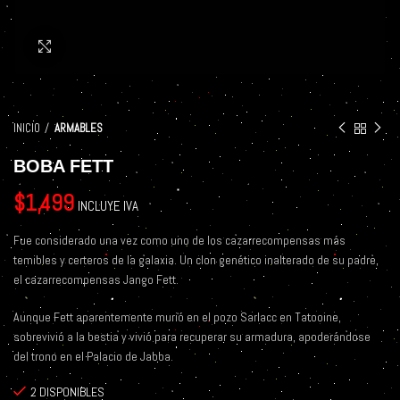
Click to enlarge
INICIO
ARMABLES
BOBA FETT
$
1,499
INCLUYE IVA
Fue considerado una vez como uno de los cazarrecompensas más
temibles y certeros de la galaxia. Un clon genético inalterado de su padre,
el cazarrecompensas Jango Fett.
Aunque Fett aparentemente murió en el pozo Sarlacc en Tatooine,
sobrevivió a la bestia y vivió para recuperar su armadura, apoderándose
del trono en el Palacio de Jabba.
2 DISPONIBLES