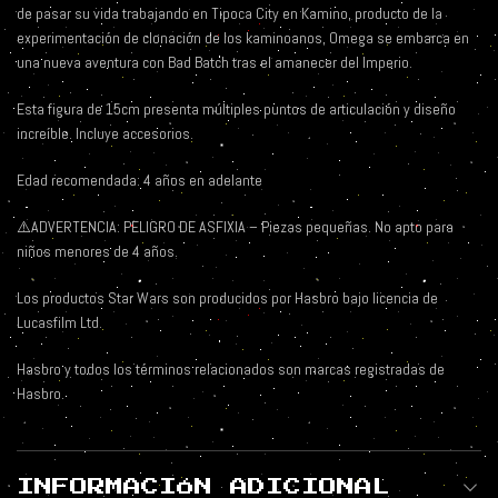
de pasar su vida trabajando en Tipoca City en Kamino, producto de la
experimentación de clonación de los kaminoanos, Omega se embarca en
una nueva aventura con Bad Batch tras el amanecer del Imperio.
Esta figura de 15cm presenta múltiples puntos de articulación y diseño
increíble. Incluye accesorios.
Edad recomendada: 4 años en adelante
⚠️ADVERTENCIA: PELIGRO DE ASFIXIA – Piezas pequeñas. No apto para
niños menores de 4 años.
Los productos Star Wars son producidos por Hasbro bajo licencia de
Lucasfilm Ltd.
Hasbro y todos los términos relacionados son marcas registradas de
Hasbro.
INFORMACIÓN ADICIONAL